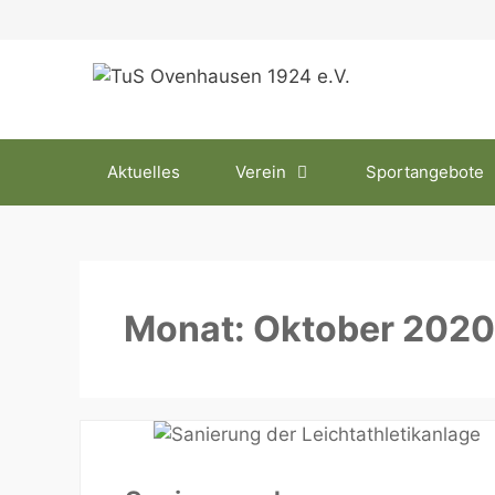
Zum
Inhalt
springen
Aktuelles
Verein
Sportangebote
Monat:
Oktober 2020