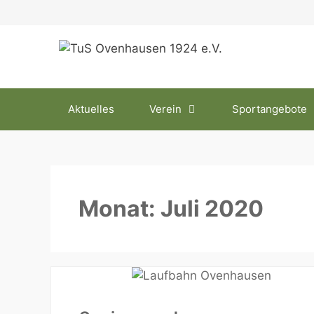
Zum
Inhalt
springen
Aktuelles
Verein
Sportangebote
Monat:
Juli 2020