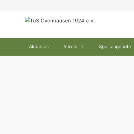
Zum
Inhalt
springen
Aktuelles
Verein
Sportangebote
Januar 2020