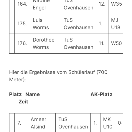
Nadine
TuS
164.
12.
W35
0
Engel
Ovenhausen
Luis
TuS
MJ
175.
1.
0
Worms
Ovenhausen
U18
Dorothee
TuS
176.
11.
W50
0
Worms
Ovenhausen
Hier die Ergebnisse vom Schülerlauf (700
Meter):
Platz Name AK-Platz
Zeit
Ameer
TuS
MK
7.
1.
0:04:
Alsindi
Ovenhausen
U10