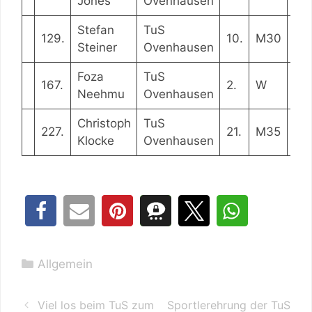
Jones
Ovenhausen
Stefan
TuS
129.
10.
M30
0:
Steiner
Ovenhausen
Foza
TuS
167.
2.
W
0:5
Neehmu
Ovenhausen
Christoph
TuS
227.
21.
M35
1:1
Klocke
Ovenhausen
Kategorien
Allgemein
Viel los beim TuS zum
Sportlerehrung der TuS