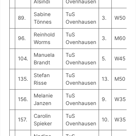
Alsindi
Ovenhausen
Sabine
TuS
89.
3.
W50
0
Tönnes
Ovenhausen
Reinhold
TuS
96.
3.
M60
0
Worms
Ovenhausen
Manuela
TuS
104.
5.
W45
0:
Brandt
Ovenhausen
Stefan
TuS
135.
13.
M50
0
Risse
Ovenhausen
Melanie
TuS
156.
9.
W35
0
Janzen
Ovenhausen
Carolin
TuS
157.
10.
W35
0
Spieker
Ovenhausen