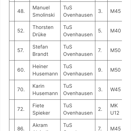
Manuel
TuS
48.
3.
M45
0
Smolinski
Ovenhausen
Thorsten
TuS
52.
5.
M40
0
Drüke
Ovenhausen
Stefan
TuS
57.
7.
M50
0
Brandt
Ovenhausen
Heiner
TuS
60.
9.
M50
0
Husemann
Ovenhausen
Karin
TuS
70.
3.
W45
0
Husemann
Ovenhausen
Fiete
TuS
MK
72.
2.
0
Spieker
Ovenhausen
U12
Akram
TuS
86.
7.
M45
0