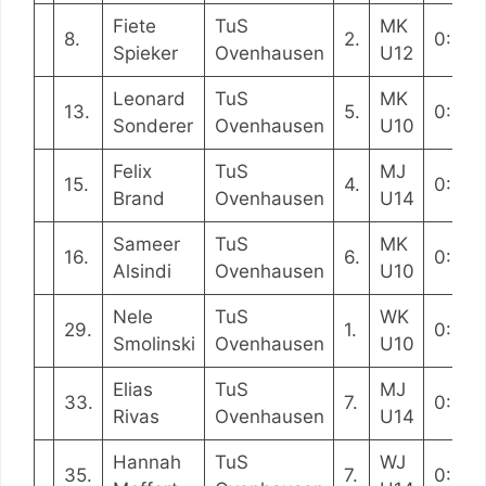
Fiete
TuS
MK
8.
2.
0:04:
Spieker
Ovenhausen
U12
Leonard
TuS
MK
13.
5.
0:04:
Sonderer
Ovenhausen
U10
Felix
TuS
MJ
15.
4.
0:04:
Brand
Ovenhausen
U14
Sameer
TuS
MK
16.
6.
0:04:
Alsindi
Ovenhausen
U10
Nele
TuS
WK
29.
1.
0:05:
Smolinski
Ovenhausen
U10
Elias
TuS
MJ
33.
7.
0:05:
Rivas
Ovenhausen
U14
Hannah
TuS
WJ
35.
7.
0:05: