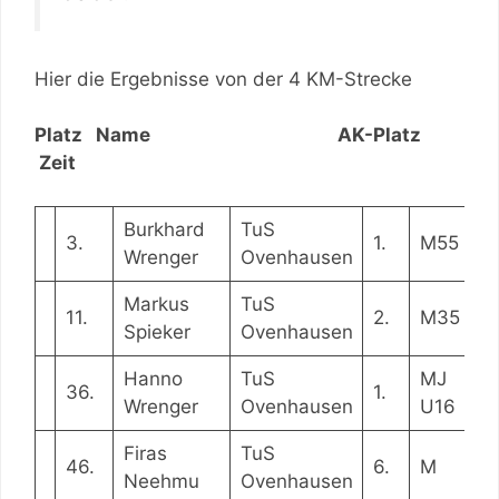
Hier die Ergebnisse von der 4 KM-Strecke
Platz Name AK-Platz
Zeit
Burkhard
TuS
3.
1.
M55
0
Wrenger
Ovenhausen
Markus
TuS
11.
2.
M35
0
Spieker
Ovenhausen
Hanno
TuS
MJ
36.
1.
0:
Wrenger
Ovenhausen
U16
Firas
TuS
46.
6.
M
0:
Neehmu
Ovenhausen