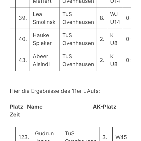
Meffert
Ovenhausen
U14
Lea
TuS
WJ
39.
8.
0:05:
Smolinski
Ovenhausen
U14
Hauke
TuS
K
40.
2.
0:06:
Spieker
Ovenhausen
U8
Abeer
TuS
K
43.
2.
0:06:
Alsindi
Ovenhausen
U8
Hier die Ergebnisse des 11er LAufs:
Platz Name AK-Platz
Zeit
Gudrun
TuS
123.
3.
W45
0: