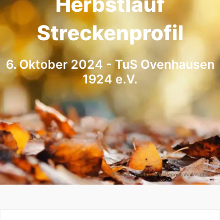
Herbstlauf
Streckenprofil
6. Oktober 2024 - TuS Ovenhausen
1924 e.V.
@ Daxiao_Productions/Depositphotos.com