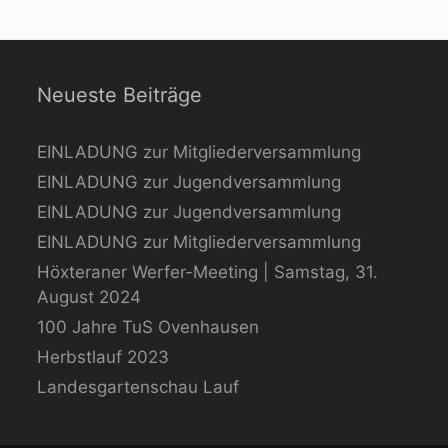
Neueste Beiträge
EINLADUNG zur Mitgliederversammlung
EINLADUNG zur Jugendversammlung
EINLADUNG zur Jugendversammlung
EINLADUNG zur Mitgliederversammlung
Höxteraner Werfer-Meeting | Samstag, 31.
August 2024
100 Jahre TuS Ovenhausen
Herbstlauf 2023
Landesgartenschau Lauf