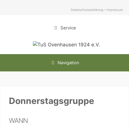
Zum
Inhalt
Datenschutzerklärung
-
Impressum
springen
Service
Navigation
Donnerstagsgruppe
WANN