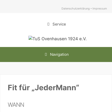
Zum
Inhalt
Datenschutzerklärung
-
Impressum
springen
Service
Navigation
Fit für „JederMann“
WANN