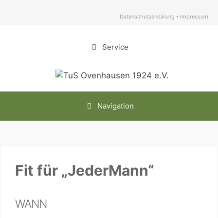
Zum
Inhalt
Datenschutzerklärung
-
Impressum
springen
Service
Navigation
Fit für „JederMann“
WANN