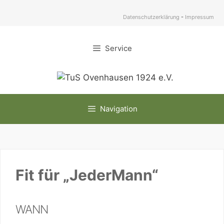
Zum
Inhalt
Datenschutzerklärung
-
Impressum
springen
Service
Navigation
Fit für „JederMann“
WANN