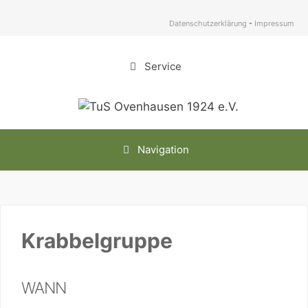
Zum
Inhalt
Datenschutzerklärung
-
Impressum
springen
Service
Navigation
Krabbelgruppe
WANN