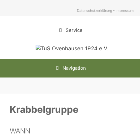
Zum
Inhalt
Datenschutzerklärung
-
Impressum
springen
Service
Navigation
Krabbelgruppe
WANN