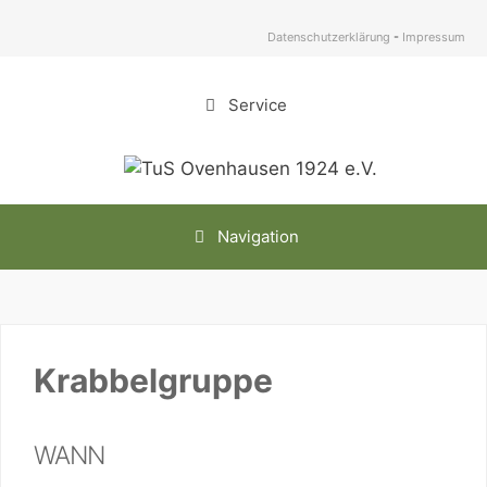
Zum
Inhalt
Datenschutzerklärung
-
Impressum
springen
Service
Navigation
Krabbelgruppe
WANN