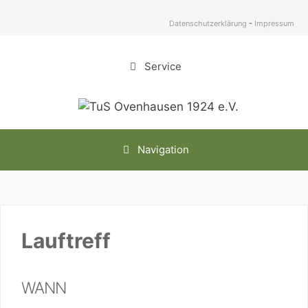
Zum
Inhalt
Datenschutzerklärung
-
Impressum
springen
Service
Navigation
Lauftreff
WANN