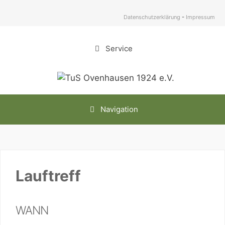
Zum
Inhalt
Datenschutzerklärung
-
Impressum
springen
Service
Navigation
Lauftreff
WANN